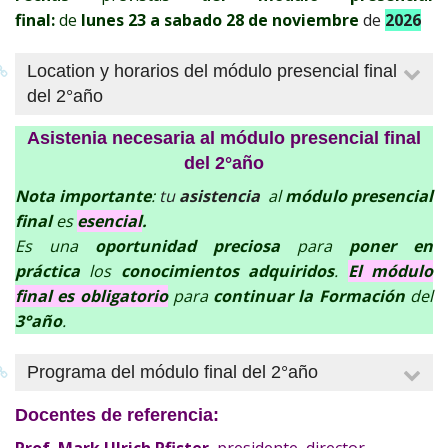
final:
de
lunes 23 a sabado 28 de noviembre
de
2026
Location y horarios del módulo presencial final
del 2°año
Locacion
:
Asistenia necesaria al módulo presencial final
el
módulo presencial final
se realizerà en la
del 2°año
Universidad Abierta Interamericana
(
UAI
) en
Nota importante
:
tu
asistencia
al
módulo presencial
Rosario
,
A
rge
ntina
,
final
es
esencial
.
Es una
oportunidad preciosa
para
poner en
Horarios
del módulo residencial final de 6 días
:
práctica
los
conocimientos adquiridos
.
El módulo
de
lunes
a
viernes
:
0
9
:30
(precisas)
- 13'00
y
15'00 -
final es obligatorio
para
continuar la Formación
del
18'00/18:30
3°año
.
sábado 09:30 -13'00
Programa del módulo final del 2°año
Aplicación práctico-experimental
de los
Docentes de referencia:
conocimientos adquiridos
Prof. Mark Ulrich Pfister
, presidente, director