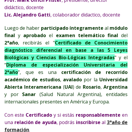
didáctico, docente
Ejercicios simulados terapeuta-cliente
Lic. Alejandro Gatti
, colaborador didactico, docente
Evaluación al final del 1°año
a través de
Ejercicios
Luego de haber
participado íntegramente
al
módulo
simulados terapeuta-cliente
final
y
aprobado
el
examen telemático final
del
2°año
, recibirás el "
Certificado de
C
onocimiento
diagnóstico diferencial en base a las 5 Leyes
Biológicas y Ciencias Bio-Lógicas Integradas
" y el
“
Diploma de especialización Universitaria del
2°año
”, que es una
certificación de recorrido
académico de estudios
,
avalado
por la
Universidad
Abierta Interamericana
(
UAI
) de
Rosario
,
Argentina
y por
Sanar
(Salud Natural Argentina), entidades
internacionales presentes en América y Europa.
Con este
Certificado
y si estás
responsablemente
en
una
relación de ayuda
, podrás
inscribirse
al
3°año de
formación
.