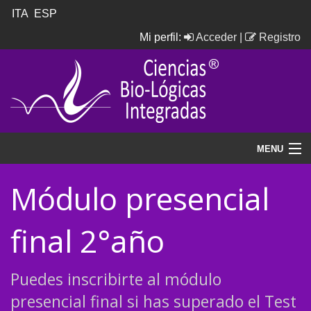
ITA
ESP
Mi perfil:
Acceder
|
Registro
MENU
Home ESP
Módulo presencial
Nuestra Escuela
final 2°año
La Formación
Puedes inscribirte al módulo
Videos & News
presencial final si has superado el Test