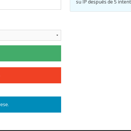
su IP después de 5 intent
a
ese.